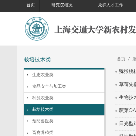
首页
研究院概况
党群人才工作
栽培技术类
首页
/
服
猕猴桃
生态农业类
草莓先
食品安全与加工类
生物技
种源农业类
栽培技术类
蔬菜QA
预防兽医类
日光型
畜禽养殖类