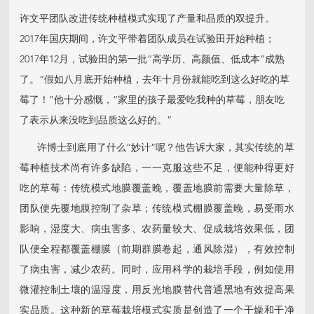
许文平团队改进传统种植模式实现了产量和品质的双提升。
2017年国庆期间，许文平带着团队成员在试验田开始种植；
2017年12月，试验田的第一批“高学历、高颜值、低成本”成熟
了。“假如八月底开始种植，去年十月份就能吃到这么好吃的草
莓了！”他十分感慨，“家里的孩子最爱吃我种的草莓，朋友吃
了表示从来没吃到品质这么好的。”
许博士到底用了什么“妙计”呢？他告诉大家，其实传统的草
莓种植技术尚有许多缺陷，一一克服这些不足，便能种得更好
吃的草莓：传统模式地膜覆盖晚，覆盖地膜前需要大量除草，
团队便先覆地膜控制了杂草；传统模式棚膜覆盖晚，易受雨水
影响，湿度大、病虫害多、农药量较大、促成栽培效果低，团
队便全程都覆盖棚膜（前期群膜卷起，通风除湿），有效控制
了病虫害，减少农药。同时，应用科学的栽培手段，例如使用
微灌控制土壤的温湿度，用反光地膜替代普通黑地有效提高果
实品质。这种新的草莓栽培模式实质是创造了一个干燥和干净