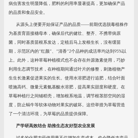
病虫害发生明显降低，肥料的利用率显著提高，更加确保产品
的品质和食品安全。
从源头上便要开始保证产品的品质——前期优选脱毒植株作
为基质育苗接穗母本，确保后代的健壮、整齐、不携带病原
菌，同时基质苗根系发达，定植后马上发根生长，没有缓苗
期，示范区内的“红颜”、“清香”2个品种的成活率均达到95%以
上。此外，这种草莓种植模式也不会存在外源激素使用，巧妙
利用生态调节技术，在种植期间通过叶片的修整，刺激植物产
生生长激素促进果实的生长。使用水溶肥进行追肥，结合叶面
喷施高钙、微量元素氨基酸水溶肥，提高果实甜度和硬度。在
草莓种植行之间铺稻壳，增加根系地温，调节根茎部空间的湿
度，防止蜗牛等软体动物对果实的破坏。这些举措为草莓营造
了一个清洁环境，为草莓的品质提供保障。
产学研高效结合 助推生态友好型农业发展